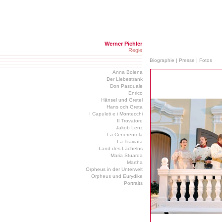
Werner Pichler
Regie
Biographie
|
Presse
|
Fotos
Anna Bolena
Der Liebestrank
Don Pasquale
Enrico
Hänsel und Gretel
Hans och Greta
I Capuleti e i Montecchi
Il Trovatore
Jakob Lenz
La Cenerentola
La Traviata
Land des Lächelns
Maria Stuarda
Martha
Orpheus in der Unterwelt
Orpheus und Eurydike
Portraits